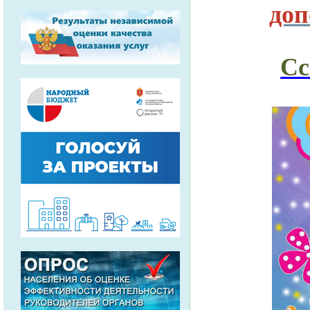
доп
Сс