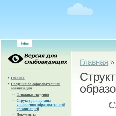
Войти
Вы здесь
Главная
Структ
Главная
Сведения об образовательной
образо
организации
Основные сведения
Структура и органы
С
управления образовательной
организацией
Документы