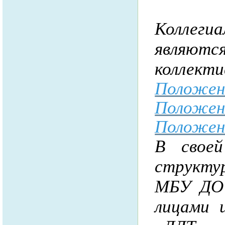
Коллеги
являю
коллекти
Положени
Положени
Положен
В свое
структу
МБУ ДО 
лицами 