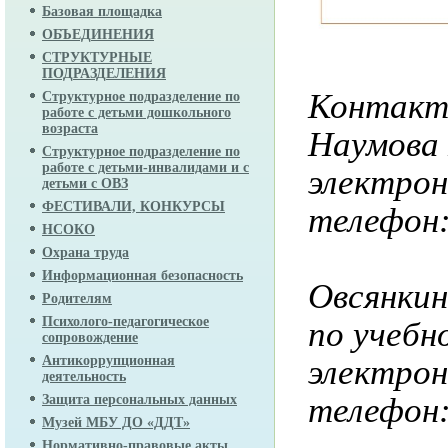
Базовая площадка
ОБЪЕДИНЕНИЯ
СТРУКТУРНЫЕ
ПОДРАЗДЕЛЕНИЯ
Контакт
Структурное подразделение по
работе с детьми дошкольного
возраста
Наумова 
Структурное подразделение по
работе с детьми-инвалидами и с
электро
детьми с ОВЗ
ФЕСТИВАЛИ, КОНКУРСЫ
телефон:
НСОКО
Охрана труда
Информационная безопасность
Овсянкин
Родителям
Психолого-педагогическое
по учебн
сопровождение
электро
Антикоррупционная
деятельность
телефон:
Защита персональных данных
Музей МБУ ДО «ДДТ»
Нормативно-правовые акты