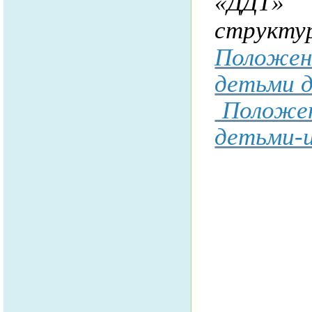
«ДДТ» 
структу
Положен
детьми д
Положен
детьми-и