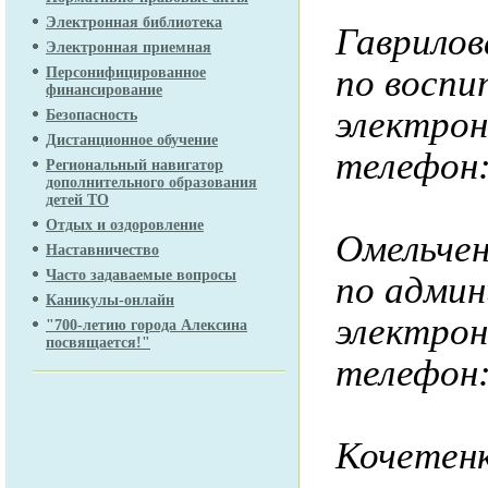
Электронная библиотека
Гаврилов
Электронная приемная
по восп
Персонифицированное
финансирование
электро
Безопасность
Дистанционное обучение
телефон
Региональный навигатор
дополнительного образования
детей ТО
Отдых и оздоровление
Омельчен
Наставничество
Часто задаваемые вопросы
по адми
Каникулы-онлайн
электро
"700-летию города Алексина
посвящается!"
телефон:
Кочетенк