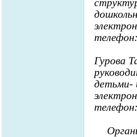
структур
дошкольн
электро
телефон
Гурова Т
руководи
детьми- 
электро
телефон:
Орган