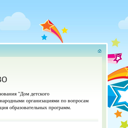
во
ования "Дом детского
дународными организациями по вопросам
ация образовательных программ.