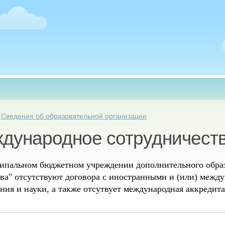
есь
»
Сведения об образовательной организации
дународное сотрудничест
ипальном бюджетном учреждении дополнительного образ
тва" отсутствуют договора с иностранными и (или) меж
ния и науки, а также отсутвует международная аккредит