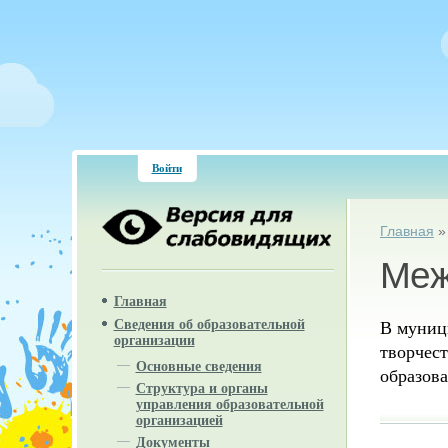
Войти
Вы зд
Главная
Меж
Главная
Сведения об образовательной
В муниц
организации
творчес
Основные сведения
образова
Структура и органы
управления образовательной
организацией
Документы