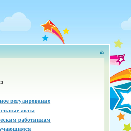
ь
ное регулирование
альные акты
ческим работникам
учающимся