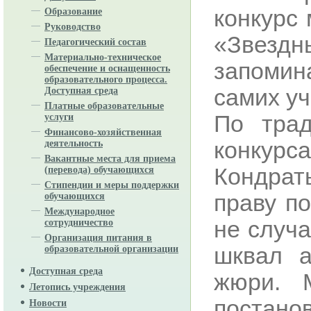
конкурс
Образование
Руководство
«Звездн
Педагогический состав
Материально-техническое
запомина
обеспечение и оснащенность
образовательного процесса.
самих уч
Доступная среда
Платные образовательные
По трад
услуги
Финансово-хозяйственная
конкурса
деятельность
Вакантные места для приема
Кондрат
(перевода) обучающихся
Стипендии и меры поддержки
праву п
обучающихся
Международное
не случ
сотрудничество
Организация питания в
шквал а
образовательной организации
Доступная среда
жюри. 
Летопись учреждения
постанов
Новости