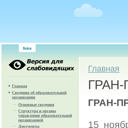
Войти
Вы здесь
Главная
ГРАН
Главная
Сведения об образовательной
организации
ГРАН-П
Основные сведения
Структура и органы
управления образовательной
организацией
15 нояб
Документы