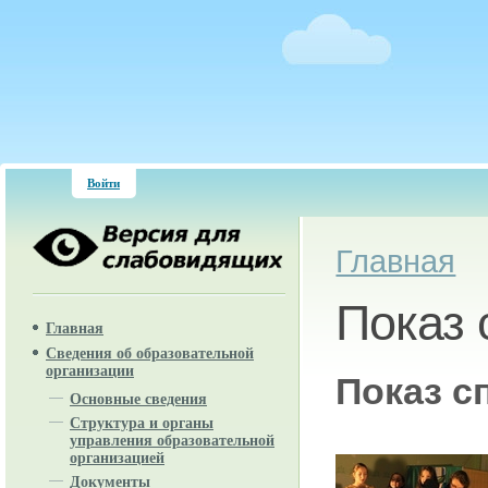
Войти
Вы здесь
Главная
Показ 
Главная
Сведения об образовательной
организации
Показ с
Основные сведения
Структура и органы
управления образовательной
организацией
Документы