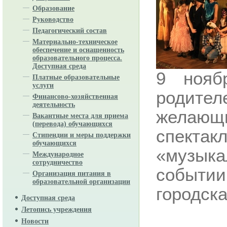
Образование
Руководство
Педагогический состав
Материально-техническое
обеспечение и оснащенность
образовательного процесса.
Доступная среда
9 нояб
Платные образовательные
услуги
родите
Финансово-хозяйственная
деятельность
желающ
Вакантные места для приема
(перевода) обучающихся
спект
Стипендии и меры поддержки
обучающихся
«музык
Международное
сотрудничество
событи
Организация питания в
образовательной организации
городска
Доступная среда
Летопись учреждения
Новости