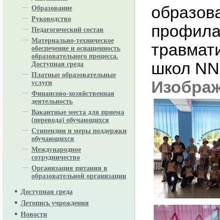
образова
Образование
Руководство
профила
Педагогический состав
Материально-техническое
травмати
обеспечение и оснащенность
образовательного процесса.
школ NN 
Доступная среда
Платные образовательные
Изобра
услуги
Финансово-хозяйственная
деятельность
Вакантные места для приема
(перевода) обучающихся
Стипендии и меры поддержки
обучающихся
Международное
сотрудничество
Организация питания в
образовательной организации
Доступная среда
Летопись учреждения
Новости