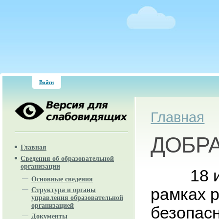
Войти
Вы здесь
Главная
ДОБРА
Главная
Сведения об образовательной
организации
18 
Основные сведения
рамках 
Структура и органы
управления образовательной
организацией
безопас
Документы