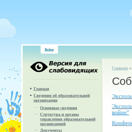
Войти
Вы зд
Главная
Соб
Главная
Экспоз
Сведения об образовательной
организации
Экспоз
Основные сведения
войне"
Структура и органы
управления образовательной
Конфер
организацией
Документы