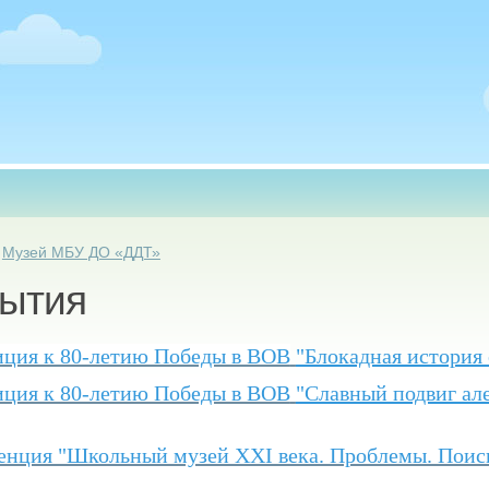
есь
»
Музей МБУ ДО «ДДТ»
ытия
иция к 80-летию Победы в ВОВ
"Блокадная история
иция к 80-летию Победы в ВОВ
"Славный подвиг ал
енция "Школьный музей XXI века. Проблемы. Поис