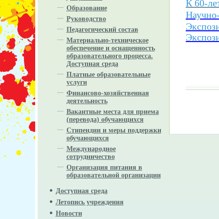
К 60-ле
Образование
Научно-
Руководство
Экспоз
Педагогический состав
Экспоз
Материально-техническое
обеспечение и оснащенность
образовательного процесса.
Доступная среда
Платные образовательные
услуги
Финансово-хозяйственная
деятельность
Вакантные места для приема
(перевода) обучающихся
Стипендии и меры поддержки
обучающихся
Международное
сотрудничество
Организация питания в
образовательной организации
Доступная среда
Летопись учреждения
Новости