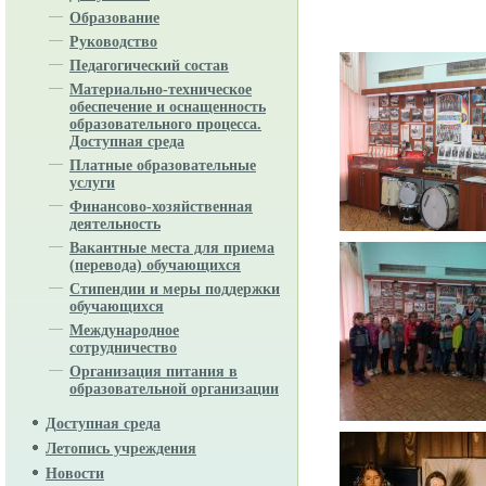
Образование
Руководство
Педагогический состав
Материально-техническое
обеспечение и оснащенность
образовательного процесса.
Доступная среда
Платные образовательные
услуги
Финансово-хозяйственная
деятельность
Вакантные места для приема
(перевода) обучающихся
Стипендии и меры поддержки
обучающихся
Международное
сотрудничество
Организация питания в
образовательной организации
Доступная среда
Летопись учреждения
Новости