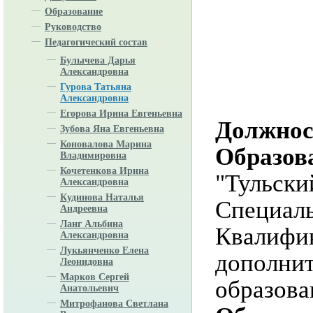
Образование
Руководство
Педагогический состав
Булычева Дарья
Александровна
Гурова Татьяна
Александровна
Егорова Ирина Евгеньевна
Должнос
Зубова Яна Евгеньевна
Коновалова Марина
Образов
Владимировна
Кочетенкова Ирина
"Тульски
Александровна
Кудинова Наталья
Специаль
Андреевна
Ланг Альбина
К
валифик
Александровна
Лукьянченко Елена
дополнит
Леонидовна
Марков Сергей
образова
Анатольевич
Митрофанова Светлана