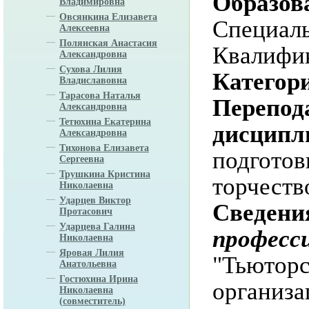
Образов
Владимировна
Овсянкина Елизавета
Специал
Алексеевна
Полянская Анастасия
Квалифик
Александровна
Сухова Лилия
Категор
Владиславовна
Тарасова Наталья
Перепод
Александровна
Тетюхина Екатерина
дисципл
Александровна
Тихонова Елизавета
подготов
Сергеевна
Трушкина Кристина
торчеств
Николаевна
Ударцев Виктор
Сведени
Протасович
Ударцева Галина
професс
Николаевна
Яровая Лилия
"Тьюторс
Анатольевна
Гостюхина Ирина
организа
Николаевна
(совместитель)