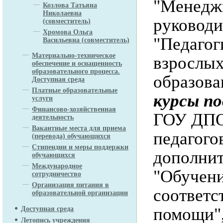
"Менеджм
Козлова Татьяна
Николаевна
руководи
(совместитель)
Хромова Ольга
"Педагог
Васильевна (совместитель)
Материально-техническое
взрослых
обеспечение и оснащенность
образовательного процесса.
образова
Доступная среда
Платные образовательные
курсы п
услуги
Финансово-хозяйственная
ГОУ ДПО
деятельность
Вакантные места для приема
педагого
(перевода) обучающихся
Стипендии и меры поддержки
дополнит
обучающихся
Международное
"Обучени
сотрудничество
Организация питания в
соответс
образовательной организации
помощи",
Доступная среда
Летопись учреждения