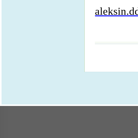
aleksin.d
телеф