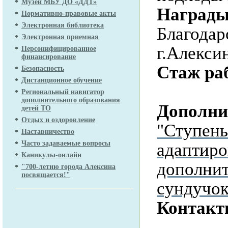
Музей МБУ ДО «ДДТ»
Награды
Нормативно-правовые акты
Электронная библиотека
Благода
Электронная приемная
г.Алекси
Персонифицированное
финансирование
Стаж ра
Безопасность
Дистанционное обучение
педаго
Региональный навигатор
дополнительного образования
Дополни
детей ТО
Отдых и оздоровление
"Ступень
Наставничество
Часто задаваемые вопросы
адаптиро
Каникулы-онлайн
дополнит
"700-летию города Алексина
посвящается!"
сундучок
Контакт
элект