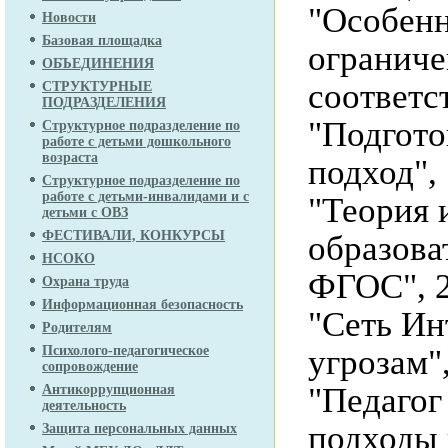
"Особенн
Новости
Базовая площадка
ограниче
ОБЪЕДИНЕНИЯ
соответс
СТРУКТУРНЫЕ
ПОДРАЗДЕЛЕНИЯ
"Подгото
Структурное подразделение по
работе с детьми дошкольного
возраста
подход",
Структурное подразделение по
работе с детьми-инвалидами и с
"Теория 
детьми с ОВЗ
ФЕСТИВАЛИ, КОНКУРСЫ
образова
НСОКО
ФГОС", 2
Охрана труда
Информационная безопасность
"Сеть Ин
Родителям
угрозам"
Психолого-педагогическое
сопровождение
"Педагог
Антикоррупционная
деятельность
подходы 
Защита персональных данных