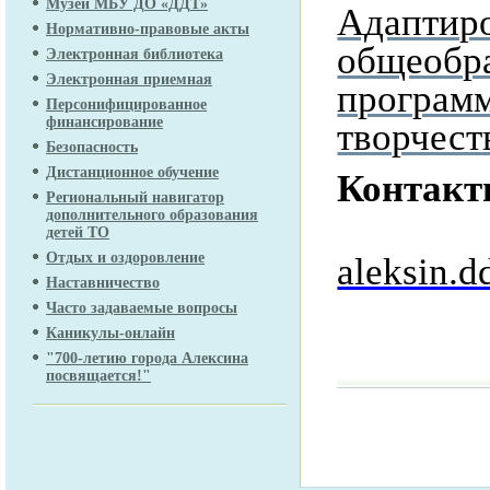
Музей МБУ ДО «ДДТ»
Адаптир
Нормативно-правовые акты
общеобр
Электронная библиотека
Электронная приемная
программ
Персонифицированное
финансирование
творчест
Безопасность
Дистанционное обучение
Контакт
Региональный навигатор
дополнительного образования
элект
детей ТО
Отдых и оздоровление
aleksin.d
Наставничество
телеф
Часто задаваемые вопросы
Каникулы-онлайн
"700-летию города Алексина
посвящается!"