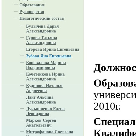
Образование
Руководство
Педагогический состав
Булычева Дарья
Александровна
Гурова Татьяна
Александровна
Егорова Ирина Евгеньевна
Зубова Яна Евгеньевна
Коновалова Марина
Должнос
Владимировна
Кочетенкова Ирина
Александровна
Образов
Кудинова Наталья
Андреевна
универс
Ланг Альбина
Александровна
2010г.
Лукьянченко Елена
Леонидовна
Специал
Марков Сергей
Анатольевич
Квалифи
Митрофанова Светлана