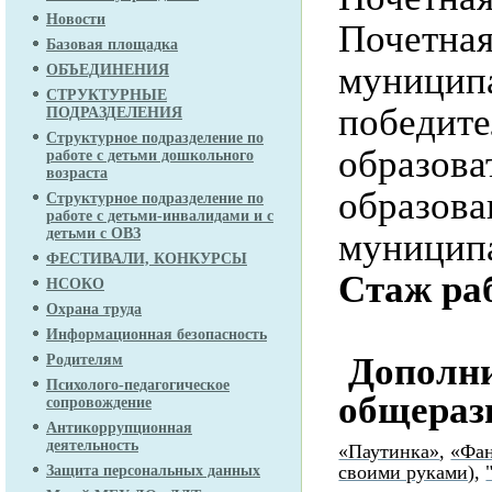
Новости
Почетная
Базовая площадка
муниципа
ОБЪЕДИНЕНИЯ
СТРУКТУРНЫЕ
победите
ПОДРАЗДЕЛЕНИЯ
Структурное подразделение по
образова
работе с детьми дошкольного
возраста
образова
Структурное подразделение по
работе с детьми-инвалидами и с
детьми с ОВЗ
муниципа
ФЕСТИВАЛИ, КОНКУРСЫ
Стаж ра
НСОКО
Охрана труда
педаго
Информационная безопасность
Дополни
Родителям
Психолого-педагогическое
общераз
сопровождение
Антикоррупционная
деятельность
«Паутинка»
,
«Фан
своими руками)
,
Защита персональных данных