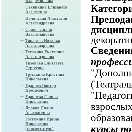
Владимировна
Категор
Овсянкина Елизавета
Алексеевна
Препода
Полянская Анастасия
Александровна
дисципл
Сухова Лилия
Владиславовна
декорати
Тарасова Наталья
Александровна
Сведени
Тетюхина Екатерина
Александровна
професс
Тихонова Елизавета
Сергеевна
"Дополни
Трушкина Кристина
Николаевна
(Театраль
Ударцев Виктор
Протасович
"Педагог
Ударцева Галина
Николаевна
взрослых
Яровая Лилия
Анатольевна
образова
Гостюхина Ирина
Николаевна
курсы п
(совместитель)