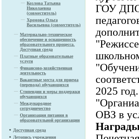
Козлова Татьяна
ГОУ ДПО
Николаевна
(совместитель)
педагого
Хромова Ольга
Васильевна (совместитель)
дополнит
Материально-техническое
обеспечение и оснащенность
"Режиссе
образовательного процесса.
Доступная среда
школьном
Платные образовательные
услуги
"Обучени
Финансово-хозяйственная
деятельность
соответс
Вакантные места для приема
(перевода) обучающихся
2025 год.
Стипендии и меры поддержки
обучающихся
"Органиа
Международное
сотрудничество
ОВЗ в ус
Организация питания в
образовательной организации
Награды
Доступная среда
Почетная
Летопись учреждения