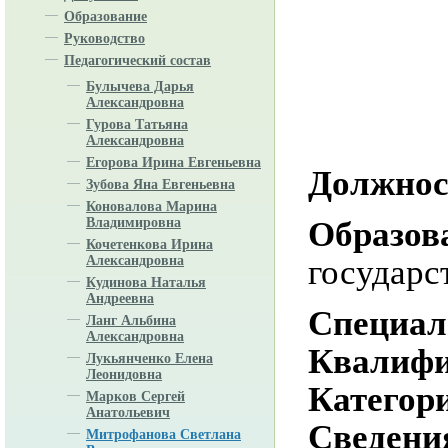
Образование
Руководство
Педагогический состав
Булычева Дарья
Александровна
Гурова Татьяна
Александровна
Егорова Ирина Евгеньевна
Должнос
Зубова Яна Евгеньевна
Коновалова Марина
Образов
Владимировна
Кочетенкова Ирина
государс
Александровна
Кудинова Наталья
Андреевна
Специал
Ланг Альбина
Александровна
Квалифи
Лукьянченко Елена
Леонидовна
Категор
Марков Сергей
Анатольевич
Сведени
Митрофанова Светлана