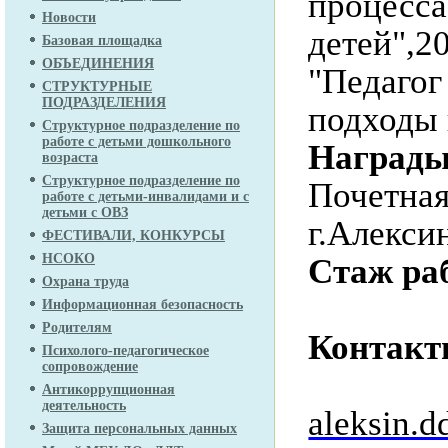
процесса
Новости
детей",20
Базовая площадка
ОБЪЕДИНЕНИЯ
"Педагог
СТРУКТУРНЫЕ
ПОДРАЗДЕЛЕНИЯ
подходы 
Структурное подразделение по
работе с детьми дошкольного
Награды
возраста
Структурное подразделение по
Почетная
работе с детьми-инвалидами и с
детьми с ОВЗ
г.Алекси
ФЕСТИВАЛИ, КОНКУРСЫ
НСОКО
Стаж ра
Охрана труда
педаго
Информационная безопасность
Родителям
Контакт
Психолого-педагогическое
сопровождение
элект
Антикоррупционная
деятельность
aleksin.d
Защита персональных данных