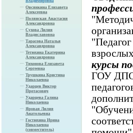
Владимировна
професс
Овсянкина Елизавета
Алексеевна
"Методич
Полянская Анастасия
Александровна
организа
Сухова Лилия
Владиславовна
"Педагог
Тарасова Наталья
Александровна
взрослых
Тетюхина Екатерина
Александровна
курсы п
Тихонова Елизавета
Сергеевна
ГОУ ДПО
Трушкина Кристина
Николаевна
педагого
Ударцев Виктор
Протасович
дополнит
Ударцева Галина
Николаевна
"Обучени
Яровая Лилия
Анатольевна
соответс
Гостюхина Ирина
Николаевна
помощи",
(совместитель)