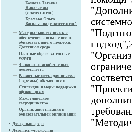
Козлова Татьяна
"Дополни
Николаевна
(совместитель)
системно
Хромова Ольга
Васильевна (совместитель)
"Подгото
Материально-техническое
обеспечение и оснащенность
подход",
образовательного процесса.
Доступная среда
"Организ
Платные образовательные
услуги
ограниче
Финансово-хозяйственная
деятельность
соответс
Вакантные места для приема
(перевода) обучающихся
"Проекти
Стипендии и меры поддержки
обучающихся
дополнит
Международное
сотрудничество
требован
Организация питания в
образовательной организации
"Методич
Доступная среда
Летопись учреждения